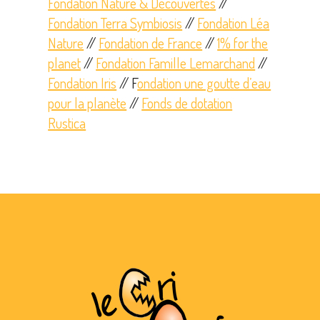
Fondation Nature & Découvertes
//
Fondation Terra Symbiosis
//
Fondation Léa
Nature
//
Fondation de France
//
1% for the
planet
//
Fondation Famille Lemarchand
//
Fondation Iris
// F
ondation une goutte d’eau
pour la planète
//
Fonds de dotation
Rustica