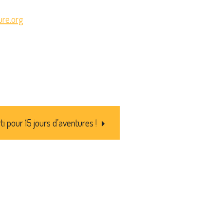
re.org
ti pour 15 jours d’aventures !