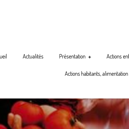
l'œuf
éducation populaire
ueil
Actualités
Présentation
Actions enf
Actions habitants, alimentatio