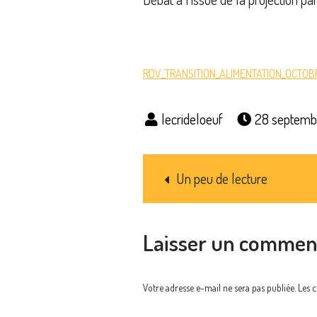
RDV_TRANSITION_ALIMENTATION_OCTOB
28 septemb
Navigation
Un peu de lecture
de
Laisser un commen
l’article
Votre adresse e-mail ne sera pas publiée.
Les 