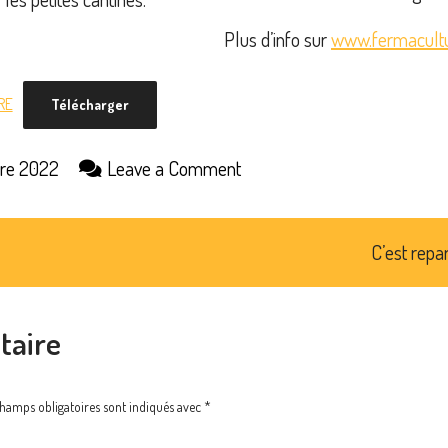
Plus d’info sur
www.fermacultu
RE
Télécharger
on
re 2022
Leave a Comment
Rendez-
vous
de
C’est repar
la
Transition
taire
champs obligatoires sont indiqués avec
*